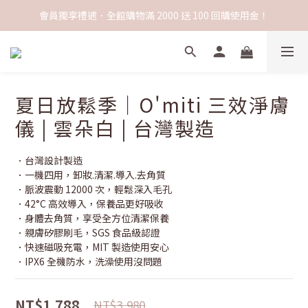
會員獨享禮遇．全館購物滿 2000 送 100 回購使用金！
夏日放鬆季｜O'miti 三效淨膚
儀 | 雲朵白 | 台灣製造
．台灣設計製造
．一機四用，卸妝.清潔.導入.去角質
．脈波震動 12000 次，輕鬆深入毛孔
．42°C 高效導入，保養品更好吸收
．身體去角質，享受全方位清潔保養
．親膚矽膠刷毛，SGS 食品級認證
．快速磁吸充電，MIT 製造使用安心
．IPX6 全機防水，洗澡使用沒問題
NT$1,788
NT$3,980